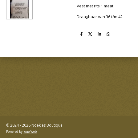
Vest met rits 1 maat
Draagbaar van 36 t/m 42
D
D
S
D
e
e
h
e
l
e
a
l
e
l
r
e
n
e
n
© 2024 - 2026 Noekies Boutique
Powered by
JouwWeb