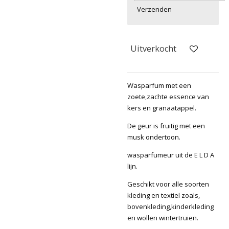
Verzenden
Uitverkocht
Wasparfum met een
zoete,zachte essence van
kers en granaatappel.
De geur is fruitig met een
musk ondertoon.
wasparfumeur uit de E L D A
lijn.
Geschikt voor alle soorten
kleding en textiel zoals,
bovenkleding,kinderkleding
en wollen wintertruien.