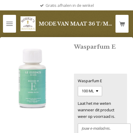
Gratis afhalen in de winkel
Ga
direct
naar
MODE VAN MAAT 36 T/M 52
de
hoofdinhoud
Wasparfum E
€ 9,95
Wasparfum E
Laat het me weten
wanneer dit product
weer op voorraad is.